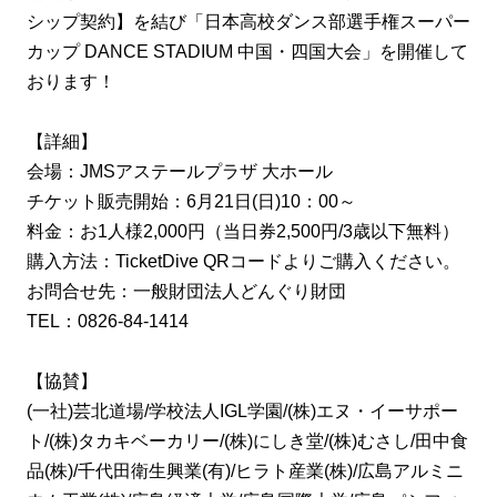
シップ契約】を結び「日本高校ダンス部選手権スーパー
カップ DANCE STADIUM 中国・四国大会」を開催して
おります！
【詳細】
会場：JMSアステールプラザ 大ホール
チケット販売開始：6月21日(日)10：00～
料金：お1人様2,000円（当日券2,500円/3歳以下無料）
購入方法：TicketDive QRコードよりご購入ください。
お問合せ先：一般財団法人どんぐり財団
TEL：0826-84-1414
【協賛】
(一社)芸北道場/学校法人IGL学園/(株)エヌ・イーサポー
ト/(株)タカキベーカリー/(株)にしき堂/(株)むさし/田中食
品(株)/千代田衛生興業(有)/ヒラト産業(株)/広島アルミニ