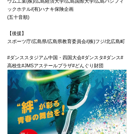
ウム工業(株)/広島経済大学/広島国際大学/広島パシフィ
ックホテル/(有)ハナキ保険企画
(五十音順)
【後援】
スポーツ庁/広島県/広島県教育委員会/(株)フジ/北広島町
#ダンススタジアム中国・四国大会#ダンスタ#ダンス#
高校生#JMSアステールプラザ#どんぐり財団