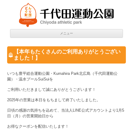
千代田運動公園
Chiyoda athletic park
コン
メニュー
テン
ツへ
移動
【本年もたくさんのご利用ありがとうござい
ました！】
いつも豊平総合運動公園・Kumahira Park北広島（千代田運動公
園）・温水プールSuiSuiを
ご利用いただきまして誠にありがとうございます！
2025年の営業は本日をもちまして終了いたしました。
日頃の感謝の気持ちを込めて、当法人LINE公式アカウントより1月5
日（月）の営業開始日から
お得なクーポンを配信いたします！